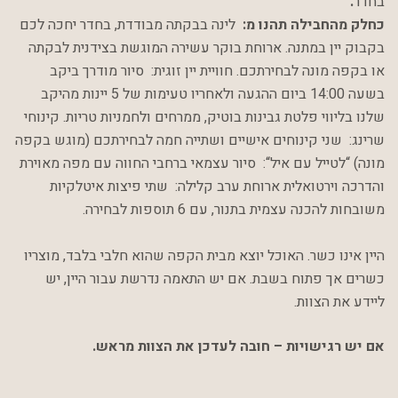
בחדר
.
כחלק
מהחבילה
תהנו
מ
:
לינה
בבקתה
מבודדת
,
בחדר
יחכה
לכם
בקבוק
יין
במתנה
.
ארוחת
בוקר
עשירה
המוגשת
ב
צידנית לבקתה
או בקפה מונה לבחירתכם.
חוויית
יין
זוגית
:
סיור
מודרך
ביקב
בשעה
14:00
ביום
ההגעה
ולאחריו
טעימות
של
5
יינות
מהיקב
שלנו
בליווי
פלטת
גבינות
בוטיק
,
ממרחים
ולחמניות
טריות
.
קינוחי
שרינג
:
שני
קינוחים
אישיים
ושתייה
חמה
לבחירתכם
(
מוגש
בקפה
מונה
)
“
לטייל
עם
איל
“:
סיור
עצמאי
ברחבי
החווה
עם
מפה
מאוירת
והדרכה
וירטואלית
ארוחת
ערב
קלילה
:
שתי
פיצות
איטלקיות
משובחות
להכנה
עצמית
בתנור
,
עם
6
תוספות
לבחירה
.
היין
אינו
כשר
.
האוכל
יוצא
מבית
הקפה
שהוא
חלבי
בלבד
,
מוצריו
כשרים
אך
פתוח
בשבת
.
אם
יש
התאמה
נדרשת
עבור
היין
,
יש
ליידע
את
הצוות
.
אם יש רגישויות – חובה לעדכן את הצוות מראש.